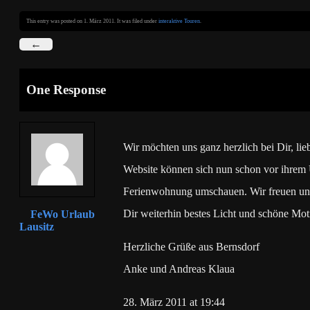
This entry was posted on 1. März 2011. It was filed under
interaktive Touren
.
←
One Response
Wir möchten uns ganz herzlich bei Dir, lie
Website können sich nun schon vor ihrem 
Ferienwohnung umschauen. Wir freuen uns 
Dir weiterhin bestes Licht und schöne M
FeWo Urlaub
Lausitz
Herzliche Grüße aus Bernsdorf
Anke und Andreas Klaua
28. März 2011 at 19:44