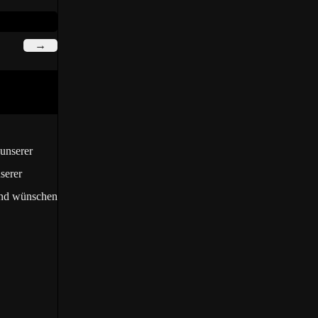
→
 unserer
serer
 und wünschen